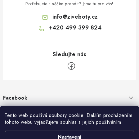
Potřebujete s něčím poradit? Jsme tu pro vás!
info
@
ziveboty.cz
+420 499 399 824
Z
á
p
Facebook
a
t
Informace pro vás
í
Tento web používá soubory cookie. Dalším procházením
tohoto webu vyjadřujete souhlas s jejich používáním.
Kontakty a kamenná prodejna
Přijímáme online platby
Nastavení
Hodnocení obchodu