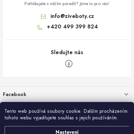
Potřebujete s něčím poradit? Jsme tu pro vás!
info
@
ziveboty.cz
+420 499 399 824
Z
á
p
Facebook
a
t
Informace pro vás
í
Tento web používá soubory cookie. Dalším procházením
tohoto webu vyjadřujete souhlas s jejich používáním.
Kontakty a kamenná prodejna
Přijímáme online platby
Nastavení
Hodnocení obchodu