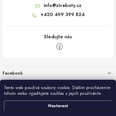
info
@
ziveboty.cz
+420 499 399 824
Z
á
p
Facebook
a
t
Informace pro vás
í
Tento web používá soubory cookie. Dalším procházením
tohoto webu vyjadřujete souhlas s jejich používáním.
Kontakty a kamenná prodejna
Přijímáme online platby
Nastavení
Hodnocení obchodu
Ochrana osobních údaju
Obchodní podmínky