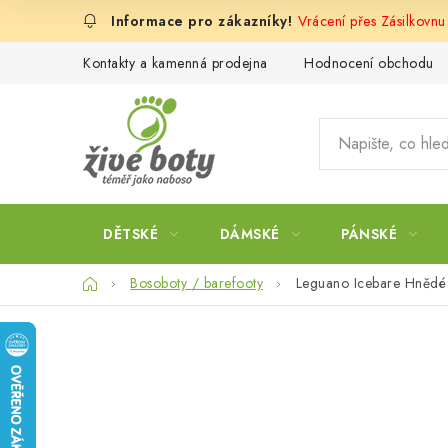
Přejít
Vrácení přes Zásilkovn
na
obsah
Kontakty a kamenná prodejna
Hodnocení obchodu
DĚTSKÉ
DÁMSKÉ
PÁNSKÉ
Domů
Bosoboty / barefooty
Leguano Icebare Hnědé