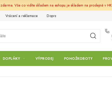
u zdarma. Vše co vidíte skladem na eshopu je skladem na prodejně v HK
Vrácení a reklamace
Doprava a platba
Obchodní podmín
DOPLŇKY
VÝPRODEJ
PONOŽKOBOTY
PRO