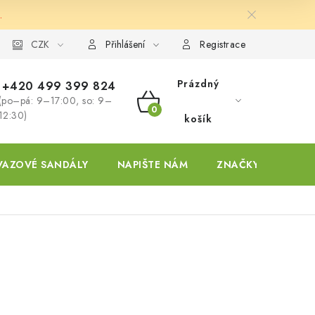
.
ky
CZK
Přihlášení
Registrace
Prázdný
+420 499 399 824
(po–pá: 9–17:00, so: 9–
NÁKUPNÍ
12:30)
košík
KOŠÍK
VAZOVÉ SANDÁLY
NAPIŠTE NÁM
ZNAČKY