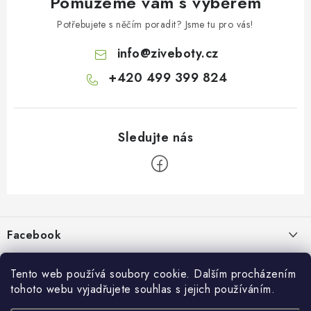
Pomůžeme vám s výběrem
Potřebujete s něčím poradit? Jsme tu pro vás!
info
@
ziveboty.cz
+420 499 399 824
Z
á
p
Facebook
a
t
Informace pro vás
í
Tento web používá soubory cookie. Dalším procházením
tohoto webu vyjadřujete souhlas s jejich používáním.
Kontakty a kamenná prodejna
Přijímáme online platby