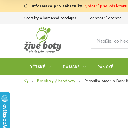
Přejít
Vrácení přes Zásilkovnu
na
obsah
Kontakty a kamenná prodejna
Hodnocení obchodu
DĚTSKÉ
DÁMSKÉ
PÁNSKÉ
Domů
Bosoboty / barefooty
Protetika Antonia Dark 