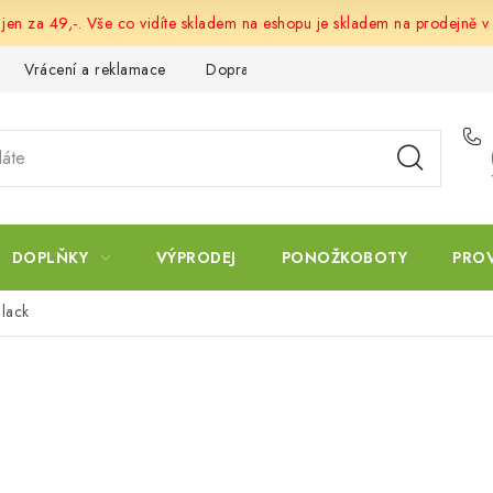
 jen za 49,-. Vše co vidíte skladem na eshopu je skladem na prodejně v
Vrácení a reklamace
Doprava a platba
Obchodní podmín
DOPLŇKY
VÝPRODEJ
PONOŽKOBOTY
PRO
Black