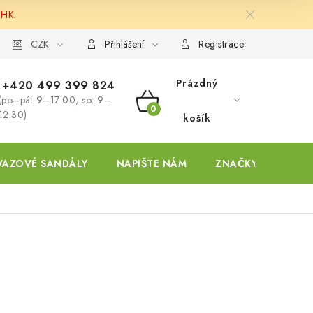
 HK.
ky
CZK
Přihlášení
Registrace
Prázdný
+420 499 399 824
(po–pá: 9–17:00, so: 9–
NÁKUPNÍ
12:30)
košík
KOŠÍK
VAZOVÉ SANDÁLY
NAPIŠTE NÁM
ZNAČKY