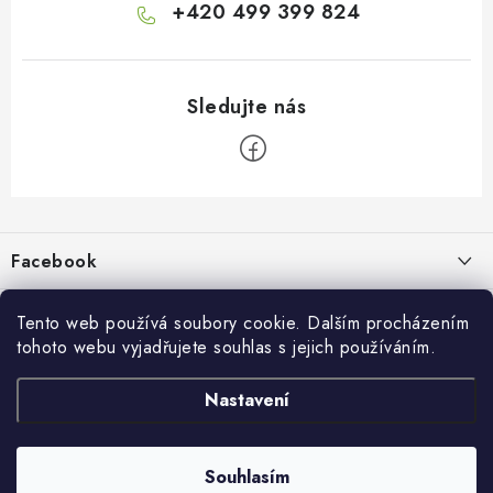
+420 499 399 824
Z
á
p
Facebook
a
t
Informace pro vás
í
Tento web používá soubory cookie. Dalším procházením
tohoto webu vyjadřujete souhlas s jejich používáním.
Kontakty a kamenná prodejna
Přijímáme online platby
Nastavení
Hodnocení obchodu
Ochrana osobních údaju
Obchodní podmínky
Vrácení a reklamace
Souhlasím
Copyright 2026
živé boty
. Všechna práva vyhrazena.
Doprava a platba