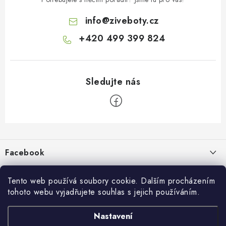
info
@
ziveboty.cz
+420 499 399 824
Z
á
p
Facebook
a
t
Informace pro vás
í
Tento web používá soubory cookie. Dalším procházením
tohoto webu vyjadřujete souhlas s jejich používáním.
Kontakty a kamenná prodejna
Přijímáme online platby
Nastavení
Hodnocení obchodu
Ochrana osobních údaju
Obchodní podmínky