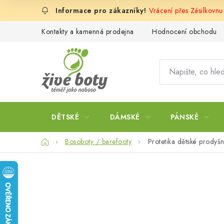
Přejít
Vrácení přes Zásilkovnu
na
obsah
Kontakty a kamenná prodejna
Hodnocení obchodu
DĚTSKÉ
DÁMSKÉ
PÁNSKÉ
Domů
Bosoboty / barefooty
Protetika dětské prodyš