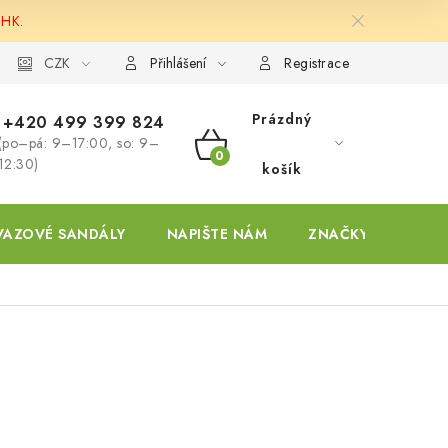
 HK.
ky
CZK
Přihlášení
Registrace
Prázdný
+420 499 399 824
(po–pá: 9–17:00, so: 9–
NÁKUPNÍ
12:30)
košík
KOŠÍK
VAZOVÉ SANDÁLY
NAPIŠTE NÁM
ZNAČKY