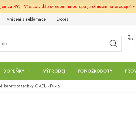
 jen za 49,-. Vše co vidíte skladem na eshopu je skladem na prodejně v
Vrácení a reklamace
Doprava a platba
Obchodní podmín
DOPLŇKY
VÝPRODEJ
PONOŽKOBOTY
PRO
né barefoot tenisky GAEL - Fuxia