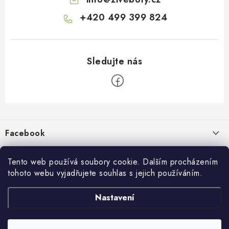
+420 499 399 824
Z
á
p
Facebook
a
t
Informace pro vás
í
Tento web používá soubory cookie. Dalším procházením
tohoto webu vyjadřujete souhlas s jejich používáním.
Kontakty a kamenná prodejna
Přijímáme online platby
Nastavení
Hodnocení obchodu
Ochrana osobních údaju
Obchodní podmínky
Vrácení a reklamace