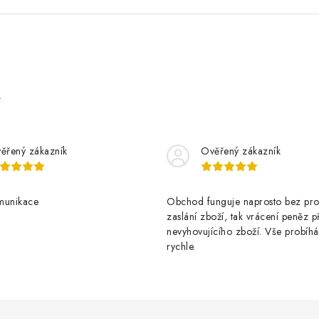
e
ěřený zákazník
Ověřený zákazník
munikace
Obchod funguje naprosto bez pro
zaslání zboží, tak vrácení peněz p
nevyhovujícího zboží. Vše probíhá
rychle.