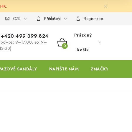
 HK.
ky
CZK
Přihlášení
Registrace
Prázdný
+420 499 399 824
(po–pá: 9–17:00, so: 9–
NÁKUPNÍ
12:30)
košík
KOŠÍK
VAZOVÉ SANDÁLY
NAPIŠTE NÁM
ZNAČKY