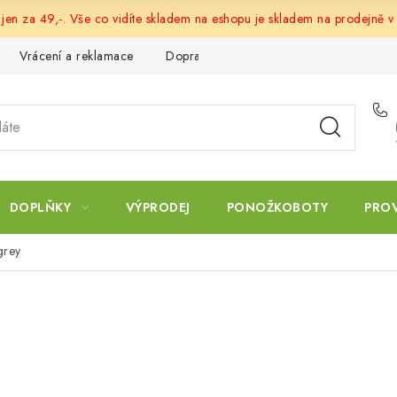
 jen za 49,-. Vše co vidíte skladem na eshopu je skladem na prodejně v
Vrácení a reklamace
Doprava a platba
Obchodní podmín
DOPLŇKY
VÝPRODEJ
PONOŽKOBOTY
PRO
grey