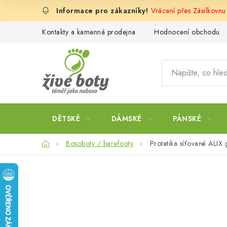
Přejít
Vrácení přes Zásilkovnu
na
obsah
Kontakty a kamenná prodejna
Hodnocení obchodu
DĚTSKÉ
DÁMSKÉ
PÁNSKÉ
Domů
Bosoboty / barefooty
Protetika síťované ALIX 