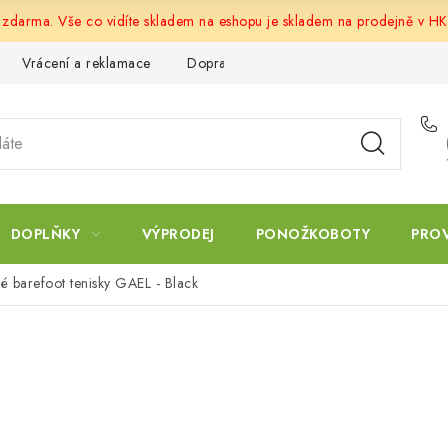
u zdarma. Vše co vidíte skladem na eshopu je skladem na prodejně v HK
Vrácení a reklamace
Doprava a platba
Obchodní podmín
DOPLŇKY
VÝPRODEJ
PONOŽKOBOTY
PRO
né barefoot tenisky GAEL - Black