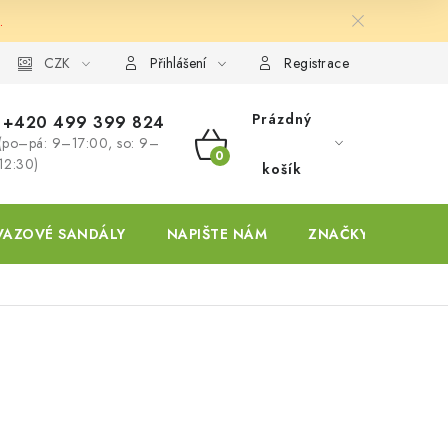
.
ky
CZK
Přihlášení
Registrace
Prázdný
+420 499 399 824
(po–pá: 9–17:00, so: 9–
NÁKUPNÍ
12:30)
košík
KOŠÍK
VAZOVÉ SANDÁLY
NAPIŠTE NÁM
ZNAČKY