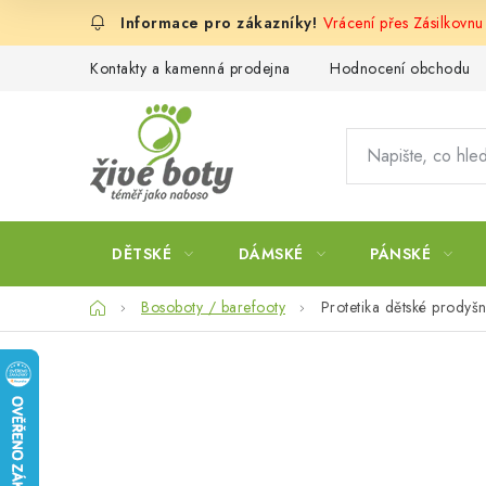
Přejít
Vrácení přes Zásilkovn
na
obsah
Kontakty a kamenná prodejna
Hodnocení obchodu
DĚTSKÉ
DÁMSKÉ
PÁNSKÉ
Domů
Bosoboty / barefooty
Protetika dětské prodyš