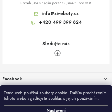
Potřebujete s něčím poradit? Jsme tu pro vás!
info
@
ziveboty.cz
+420 499 399 824
Z
á
p
Facebook
a
t
Informace pro vás
í
Tento web používá soubory cookie. Dalším procházením
tohoto webu vyjadřujete souhlas s jejich používáním.
Kontakty a kamenná prodejna
Přijímáme online platby
Nastavení
Hodnocení obchodu