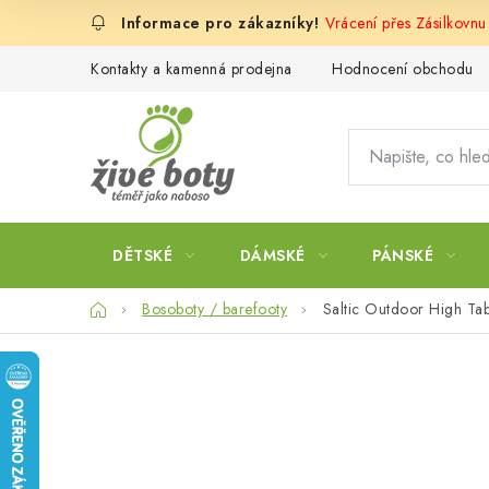
Přejít
Vrácení přes Zásilkovn
na
obsah
Kontakty a kamenná prodejna
Hodnocení obchodu
DĚTSKÉ
DÁMSKÉ
PÁNSKÉ
Domů
Bosoboty / barefooty
Saltic Outdoor High Ta