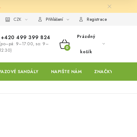
.
ky
CZK
Přihlášení
Registrace
Prázdný
+420 499 399 824
(po–pá: 9–17:00, so: 9–
NÁKUPNÍ
12:30)
košík
KOŠÍK
VAZOVÉ SANDÁLY
NAPIŠTE NÁM
ZNAČKY