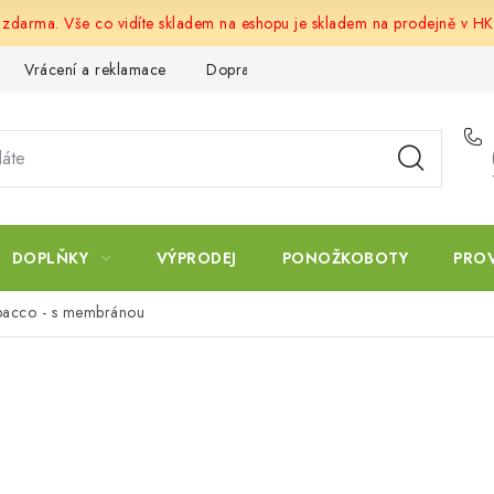
u zdarma. Vše co vidíte skladem na eshopu je skladem na prodejně v HK
Vrácení a reklamace
Doprava a platba
Obchodní podmín
DOPLŇKY
VÝPRODEJ
PONOŽKOBOTY
PRO
bacco - s membránou