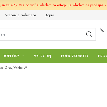
 jen za 49,-. Vše co vidíte skladem na eshopu je skladem na prodejně v
Vrácení a reklamace
Doprava a platba
Obchodní podmín
DOPLŇKY
VÝPRODEJ
PONOŽKOBOTY
PRO
ost Gray/White W