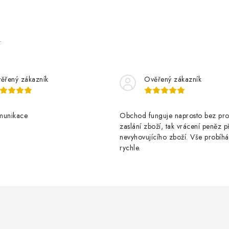
e
ěřený zákazník
Ověřený zákazník
munikace
Obchod funguje naprosto bez pro
zaslání zboží, tak vrácení peněz p
nevyhovujícího zboží. Vše probíhá
rychle.