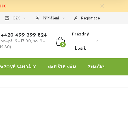
 HK.
ky
CZK
Přihlášení
Registrace
Prázdný
+420 499 399 824
(po–pá: 9–17:00, so: 9–
NÁKUPNÍ
12:30)
košík
KOŠÍK
VAZOVÉ SANDÁLY
NAPIŠTE NÁM
ZNAČKY