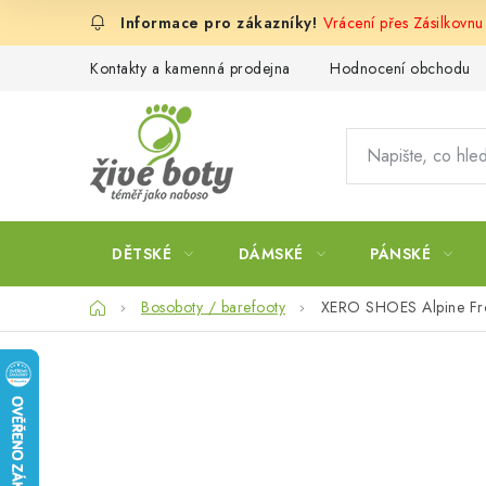
Přejít
Vrácení přes Zásilkovnu
na
obsah
Kontakty a kamenná prodejna
Hodnocení obchodu
DĚTSKÉ
DÁMSKÉ
PÁNSKÉ
Domů
Bosoboty / barefooty
XERO SHOES Alpine Fr