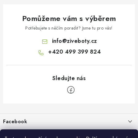
Pomůžeme vám s výběrem
Potřebujete s něčím poradit? Jsme tu pro vás!
info
@
ziveboty.cz
+420 499 399 824
Z
á
p
Facebook
a
t
Informace pro vás