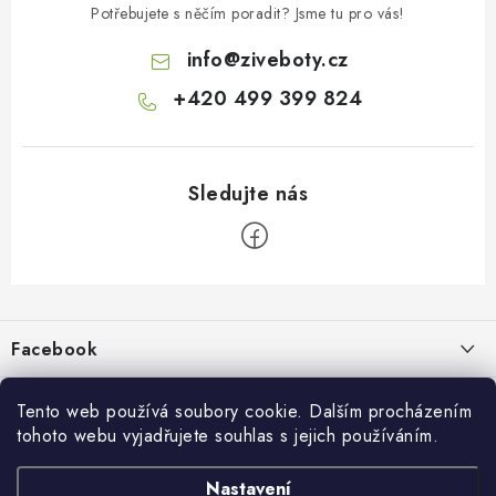
Potřebujete s něčím poradit? Jsme tu pro vás!
info
@
ziveboty.cz
+420 499 399 824
Z
á
p
Facebook
a
t
Informace pro vás
í
Tento web používá soubory cookie. Dalším procházením
tohoto webu vyjadřujete souhlas s jejich používáním.
Kontakty a kamenná prodejna
Přijímáme online platby
Nastavení
Hodnocení obchodu