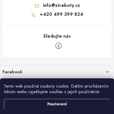
info
@
ziveboty.cz
+420 499 399 824
Z
á
p
Facebook
a
t
Informace pro vás
í
Tento web používá soubory cookie. Dalším procházením
tohoto webu vyjadřujete souhlas s jejich používáním.
Kontakty a kamenná prodejna
Přijímáme online platby
Nastavení
Hodnocení obchodu
Ochrana osobních údaju
Obchodní podmínky