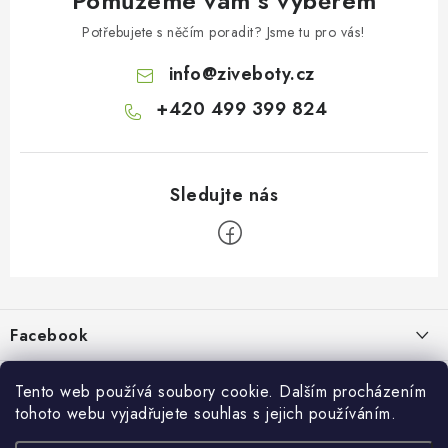
Pomůžeme vám s výběrem
Potřebujete s něčím poradit? Jsme tu pro vás!
info
@
ziveboty.cz
+420 499 399 824
Z
á
p
Facebook
a
t
Informace pro vás
í
Tento web používá soubory cookie. Dalším procházením
tohoto webu vyjadřujete souhlas s jejich používáním.
Kontakty a kamenná prodejna
Přijímáme online platby