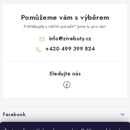
Pomůžeme vám s výběrem
Potřebujete s něčím poradit? Jsme tu pro vás!
info
@
ziveboty.cz
+420 499 399 824
Z
á
p
Facebook
a
t
Informace pro vás