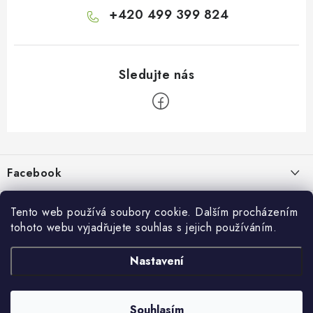
+420 499 399 824
Z
á
p
Facebook
a
t
Informace pro vás
í
Tento web používá soubory cookie. Dalším procházením
tohoto webu vyjadřujete souhlas s jejich používáním.
Kontakty a kamenná prodejna
Přijímáme online platby
Nastavení
Hodnocení obchodu
Ochrana osobních údaju
Obchodní podmínky
Vrácení a reklamace
Souhlasím
Copyright 2026
živé boty
. Všechna práva vyhrazena.