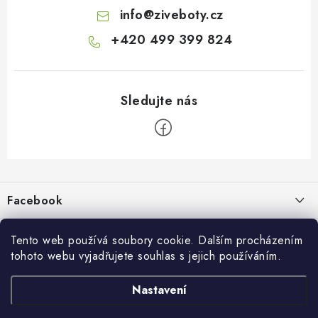
info
@
ziveboty.cz
+420 499 399 824
Z
á
p
Facebook
a
t
Informace pro vás
í
Tento web používá soubory cookie. Dalším procházením
tohoto webu vyjadřujete souhlas s jejich používáním.
Kontakty a kamenná prodejna
Přijímáme online platby
Nastavení
Hodnocení obchodu
Ochrana osobních údaju
Obchodní podmínky