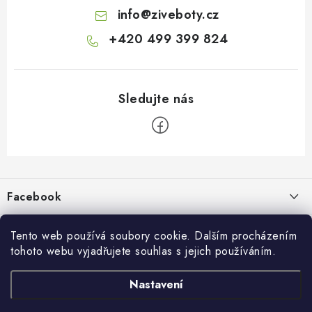
info
@
ziveboty.cz
+420 499 399 824
Z
á
p
Facebook
a
t
Informace pro vás
í
Tento web používá soubory cookie. Dalším procházením
tohoto webu vyjadřujete souhlas s jejich používáním.
Kontakty a kamenná prodejna
Přijímáme online platby
Nastavení
Hodnocení obchodu
Ochrana osobních údaju
Obchodní podmínky