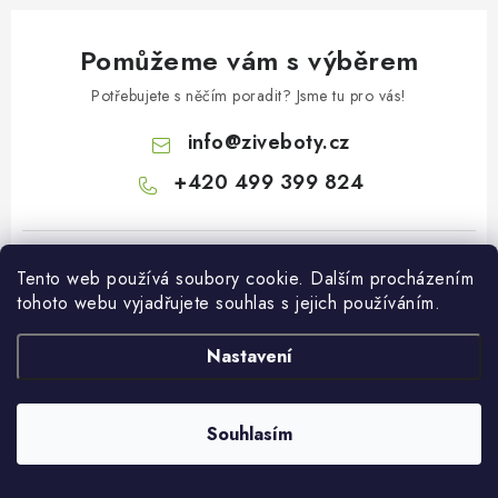
Pomůžeme vám s výběrem
Potřebujete s něčím poradit? Jsme tu pro vás!
info
@
ziveboty.cz
+420 499 399 824
Tento web používá soubory cookie. Dalším procházením
tohoto webu vyjadřujete souhlas s jejich používáním.
Nastavení
Z
á
p
Facebook
Souhlasím
a
t
Informace pro vás
í